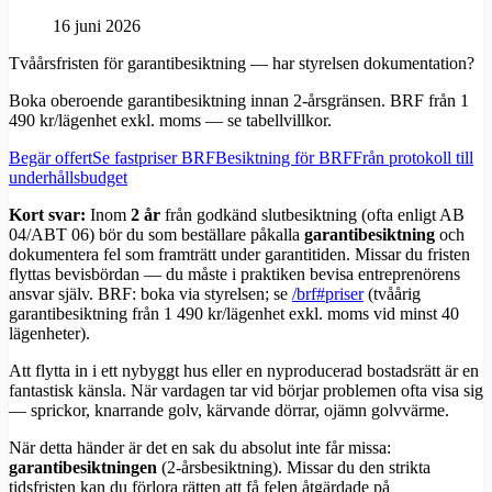
16 juni 2026
Tvåårsfristen för garantibesiktning — har styrelsen dokumentation?
Boka oberoende garantibesiktning innan 2-årsgränsen. BRF från 1
490 kr/lägenhet exkl. moms — se tabellvillkor.
Begär offert
Se fastpriser BRF
Besiktning för BRF
Från protokoll till
underhållsbudget
Kort svar:
Inom
2 år
från godkänd slutbesiktning (ofta enligt AB
04/ABT 06) bör du som beställare påkalla
garantibesiktning
och
dokumentera fel som framträtt under garantitiden. Missar du fristen
flyttas bevisbördan — du måste i praktiken bevisa entreprenörens
ansvar själv. BRF: boka via styrelsen; se
/brf#priser
(tvåårig
garantibesiktning från 1 490 kr/lägenhet exkl. moms vid minst 40
lägenheter).
Att flytta in i ett nybyggt hus eller en nyproducerad bostadsrätt är en
fantastisk känsla. När vardagen tar vid börjar problemen ofta visa sig
— sprickor, knarrande golv, kärvande dörrar, ojämn golvvärme.
När detta händer är det en sak du absolut inte får missa:
garantibesiktningen
(2-årsbesiktning). Missar du den strikta
tidsfristen kan du förlora rätten att få felen åtgärdade på