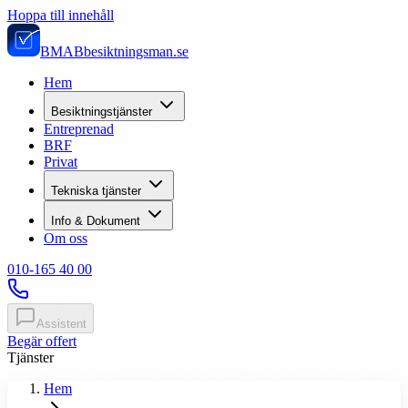
Hoppa till innehåll
BMAB
besiktningsman.se
Hem
Besiktningstjänster
Entreprenad
BRF
Privat
Tekniska tjänster
Info & Dokument
Om oss
010-165 40 00
Assistent
Begär offert
Tjänster
Hem