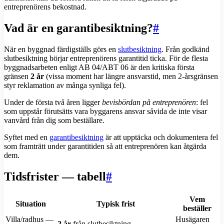
entreprenörens bekostnad.
Vad är en garantibesiktning?
#
När en byggnad färdigställs görs en
slutbesiktning
. Från godkänd
slutbesiktning börjar entreprenörens garantitid ticka. För de flesta
byggnadsarbeten enligt AB 04/ABT 06 är den kritiska första
gränsen
2 år
(vissa moment har längre ansvarstid, men 2-årsgränsen
styr reklamation av många synliga fel).
Under de första två åren ligger
bevisbördan på entreprenören
: fel
som uppstår förutsätts vara byggarens ansvar såvida de inte visar
vanvård från dig som beställare.
Syftet med en
garantibesiktning
är att upptäcka och dokumentera fel
som framträtt under garantitiden så att entreprenören kan åtgärda
dem.
Tidsfrister — tabell
#
Vem
Situation
Typisk frist
beställer
Villa/radhus —
Husägaren
2 år
från slutbesiktning