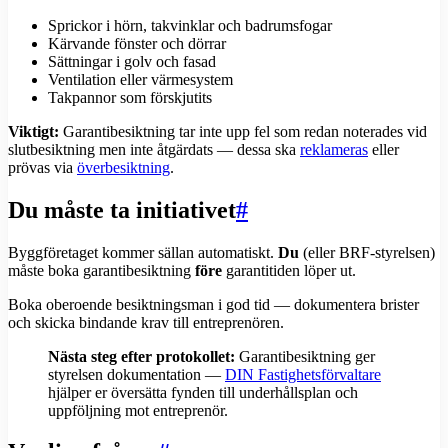
Sprickor i hörn, takvinklar och badrumsfogar
Kärvande fönster och dörrar
Sättningar i golv och fasad
Ventilation eller värmesystem
Takpannor som förskjutits
Viktigt:
Garantibesiktning tar inte upp fel som redan noterades vid
slutbesiktning men inte åtgärdats — dessa ska
reklameras
eller
prövas via
överbesiktning
.
Du måste ta initiativet
#
Byggföretaget kommer sällan automatiskt.
Du
(eller BRF-styrelsen)
måste boka garantibesiktning
före
garantitiden löper ut.
Boka oberoende besiktningsman i god tid — dokumentera brister
och skicka bindande krav till entreprenören.
Nästa steg efter protokollet:
Garantibesiktning ger
styrelsen dokumentation —
DIN Fastighetsförvaltare
hjälper er översätta fynden till underhållsplan och
uppföljning mot entreprenör.