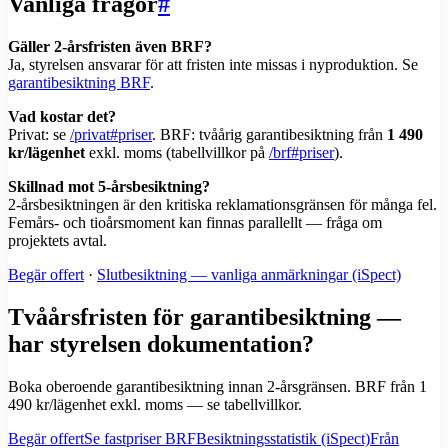
Vanliga frågor
#
Gäller 2-årsfristen även BRF?
Ja, styrelsen ansvarar för att fristen inte missas i nyproduktion. Se
garantibesiktning BRF
.
Vad kostar det?
Privat: se
/privat#priser
. BRF: tvåårig garantibesiktning från
1 490
kr/lägenhet
exkl. moms (tabellvillkor på
/brf#priser
).
Skillnad mot 5-årsbesiktning?
2-årsbesiktningen är den kritiska reklamationsgränsen för många fel.
Femårs- och tioårsmoment kan finnas parallellt — fråga om
projektets avtal.
Begär offert
·
Slutbesiktning — vanliga anmärkningar (iSpect)
Tvåårsfristen för garantibesiktning —
har styrelsen dokumentation?
Boka oberoende garantibesiktning innan 2-årsgränsen. BRF från 1
490 kr/lägenhet exkl. moms — se tabellvillkor.
Begär offert
Se fastpriser BRF
Besiktningsstatistik (iSpect)
Från