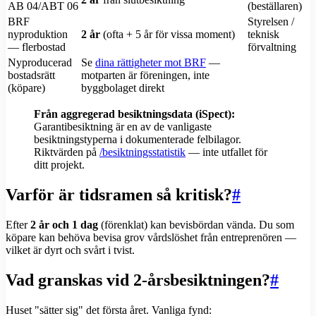
AB 04/ABT 06
(beställaren)
BRF
Styrelsen /
nyproduktion
2 år
(ofta + 5 år för vissa moment)
teknisk
— flerbostad
förvaltning
Nyproducerad
Se
dina rättigheter mot BRF
—
bostadsrätt
motparten är föreningen, inte
(köpare)
byggbolaget direkt
Från aggregerad besiktningsdata (iSpect):
Garantibesiktning är en av de vanligaste
besiktningstyperna i dokumenterade felbilagor.
Riktvärden på
/besiktningsstatistik
— inte utfallet för
ditt projekt.
Varför är tidsramen så kritisk?
#
Efter
2 år och 1 dag
(förenklat) kan bevisbördan vända. Du som
köpare kan behöva bevisa grov vårdslöshet från entreprenören —
vilket är dyrt och svårt i tvist.
Vad granskas vid 2-årsbesiktningen?
#
Huset "sätter sig" det första året. Vanliga fynd: