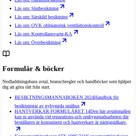
Läs om: Slutbesiktning
Läs om: Särskild besiktning
Läs om: OVK obligatorisk ventilationskontroll
Läs om: Kontrollansvarig-KA
Läs om: Överbesiktning
Formulär & böcker
Nedladdningsbara avtal, branschregler och handböcker som hjälper
dig att göra rätt från start.
BESIKTNINGSMANNABOKEN 2024
Handbok för
besiktningar av nybyggda småhus
HANTVERKAR FORMULÄRET 14
Den här avtalsmallen
kan ni använda vid reparations-och ombyggnadsarbeten där
beställaren är konsument och hantverkare är näringsidkare.