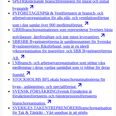
SPEF
Rikstäckande branschföreningen för murat och putsat
byggande
PVFÖRETAGEN
Plåt & Ventföretagen är bransch- och
arbetsgivarorganisation för alla plåt- och ventilationsföretag
som i dag samlar över 900 medlemsföretag.
GBR
Branschorganisationen som representerar Sveriges bästa
golvläggare, återförsäljare och inte minst leverantörer.
SBR
SBR Byggingenjörerna är samlingsnamnet för Svenska
Byggingenjörers Riksförbund, som är en ideell
yrkesorganisation för ingenjörer, och SBR Byggingenjörerna
AB.
I N
Bransch- och arbetsgivarorganisation som stöttar våra
medlemmar i deras vardag samtidigt som vi jobbar för deras
framtid.
STOCKHOLMS BF
Lokala branschorganisationerna för
bygg-, anläggnings- och specialföretag.
SVENSK FÖRSÄKRING
Svensk Försäkring är
försäkringsföretagens och tjänstepensionsföretagens
branschorganisation.
SVERIGES TAKENTREPRENÖRER
Branschorganisation
för Tak & Tätskikt - Vårt uppdrag är att stödja