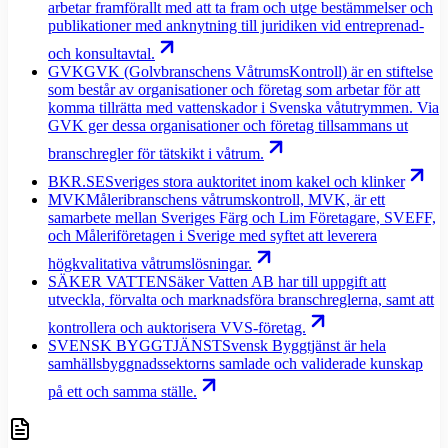
arbetar framförallt med att ta fram och utge bestämmelser och
publikationer med anknytning till juridiken vid entreprenad-
och konsultavtal.
GVK
GVK (Golvbranschens VåtrumsKontroll) är en stiftelse
som består av organisationer och företag som arbetar för att
komma tillrätta med vattenskador i Svenska våtutrymmen. Via
GVK ger dessa organisationer och företag tillsammans ut
branschregler för tätskikt i våtrum.
BKR.SE
Sveriges stora auktoritet inom kakel och klinker
MVK
Måleribranschens våtrumskontroll, MVK, är ett
samarbete mellan Sveriges Färg och Lim Företagare, SVEFF,
och Måleriföretagen i Sverige med syftet att leverera
högkvalitativa våtrumslösningar.
SÄKER VATTEN
Säker Vatten AB har till uppgift att
utveckla, förvalta och marknadsföra branschreglerna, samt att
kontrollera och auktorisera VVS-företag.
SVENSK BYGGTJÄNST
Svensk Byggtjänst är hela
samhällsbyggnadssektorns samlade och validerade kunskap
på ett och samma ställe.