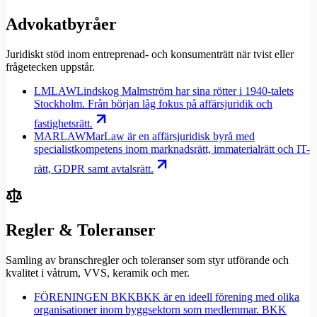
Advokatbyråer
Juridiskt stöd inom entreprenad- och konsumenträtt när tvist eller
frågetecken uppstår.
LMLAW
Lindskog Malmström har sina rötter i 1940-talets
Stockholm. Från början låg fokus på affärsjuridik och
fastighetsrätt.
MARLAW
MarLaw är en affärsjuridisk byrå med
specialistkompetens inom marknadsrätt, immaterialrätt och IT-
rätt, GDPR samt avtalsrätt.
Regler & Toleranser
Samling av branschregler och toleranser som styr utförande och
kvalitet i våtrum, VVS, keramik och mer.
FÖRENINGEN BKK
BKK är en ideell förening med olika
organisationer inom byggsektorn som medlemmar. BKK