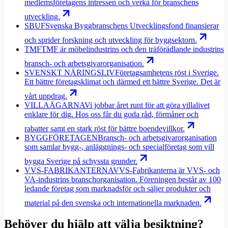
medlemsföretagens intressen och verka för branschens
utveckling.
SBUF
Svenska Byggbranschens Utvecklingsfond finansierar
och sprider forskning och utveckling för byggsektorn.
TMF
TMF är möbelindustrins och den träförädlande industrins
bransch- och arbetsgivarorganisation.
SVENSKT NÄRINGSLIV
Företagsamhetens röst i Sverige.
Ett bättre företagsklimat och därmed ett bättre Sverige. Det är
vårt uppdrag.
VILLAÄGARNA
Vi jobbar året runt för att göra villalivet
enklare för dig. Hos oss får du goda råd, förmåner och
rabatter samt en stark röst för bättre boendevillkor.
BYGGFÖRETAGEN
Bransch- och arbetsgivarorganisation
som samlar bygg-, anläggnings- och specialföretag som vill
bygga Sverige på schyssta grunder.
VVS-FABRIKANTERNA
VVS-Fabrikanterna är VVS- och
VA-industrins branschorganisation. Föreningen består av 100
ledande företag som marknadsför och säljer produkter och
material på den svenska och internationella marknaden.
Behöver du hjälp att välja besiktning?