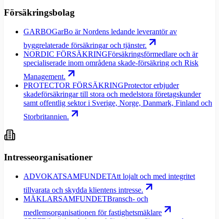
Försäkringsbolag
GARBO
GarBo är Nordens ledande leverantör av
byggrelaterade försäkringar och tjänster.
NORDIC FÖRSÄKRING
Försäkringsförmedlare och är
specialiserade inom områdena skade-försäkring och Risk
Management.
PROTECTOR FÖRSÄKRING
Protector erbjuder
skadeförsäkringar till stora och medelstora företagskunder
samt offentlig sektor i Sverige, Norge, Danmark, Finland och
Storbritannien.
Intresseorganisationer
ADVOKATSAMFUNDET
Att lojalt och med integritet
tillvarata och skydda klientens intresse.
MÄKLARSAMFUNDET
Bransch- och
medlemsorganisationen för fastighetsmäklare