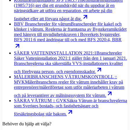
Konsumenttjänstlagen SFS 1985:716
Konsumenttjänstlagen
(1985:716) ger dig ett grundskydd när du uppdrar åt en
näringsidkare att utföra en reparation, ett arbete på din
fastighet eller att förvara något åt dig.
BBV Branschregler för våtrum
Branschregler för kakel och
klinker i våtrum. Reglerna är framtagna av Byggkeramikrådet
med hänsyn till myndighetskraven i Boverkets byggregler,
BFS 2011:6 med ändringar till och med BFS 2020:4, BBR
SÄKER VATTENINSTALLATION 2021:1
Branschregler
Säker Vatteninstallation 2021:1 gäller från den 1 januari 2021.
Branschreglerna ska säkerställa VVS-installationers kvalitet
och förebygga person- och egendomsskador.
MÅLERIBRANSCHENS VÅTRUMSKONTROLL ::
MVK
Måleribranschens regler för våtrum innehåller krav på
entreprenörer/måleriföretag som utför måleriarbeten i våtrum
och på leverantörer av målningssystem för våtrum.
SÄKRA VÅTRUM :: GVK
Säkra Våtrum är branschreglerna
som Sveriges bostads- och fastighetsägare och
försäkringsbolag står bakom.
Behöver du hjälp att välja?