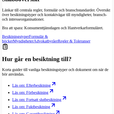
Länkar till centrala regler, formulär och branschstandarder. Översikt
över besiktningstyper och kontaktvägar till myndigheter, bransch-
och intresseorganisationer.
Bra att spara: Konsumenttjänstlagen och Hantverkarformuläret.
Besiktningstyper
Formulär &
böcker
Myndigheter
Advokatbyråer
Regler & Toleranser
Hur går en besiktning till?
Korta guider till vanliga besiktningstyper och dokument om när de
bör användas.
Läs om: Efterbesiktning
Läs om: Förbesiktning
Läs om: Fortsatt slutbesiktning
Läs om: Fuktbesiktning
Läs om: Garantibesiktning