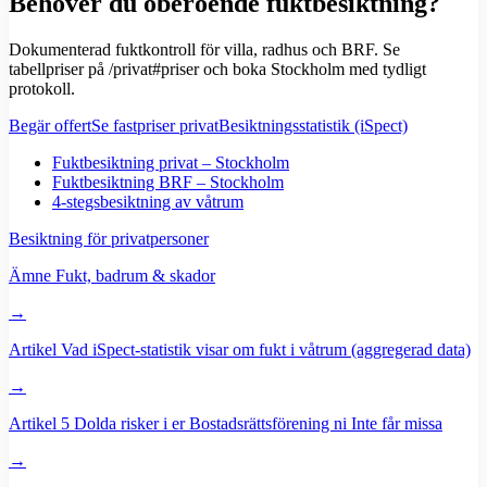
Behöver du oberoende fuktbesiktning?
Dokumenterad fuktkontroll för villa, radhus och BRF. Se
tabellpriser på /privat#priser och boka Stockholm med tydligt
protokoll.
Begär offert
Se fastpriser privat
Besiktningsstatistik (iSpect)
Fuktbesiktning privat – Stockholm
Fuktbesiktning BRF – Stockholm
4-stegsbesiktning av våtrum
Besiktning för privatpersoner
Ämne
Fukt, badrum & skador
→
Artikel
Vad iSpect-statistik visar om fukt i våtrum (aggregerad data)
→
Artikel
5 Dolda risker i er Bostadsrättsförening ni Inte får missa
→