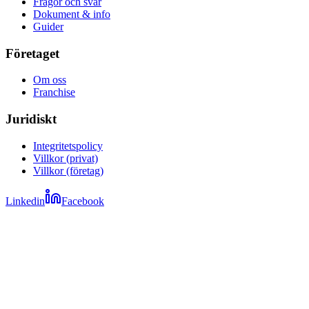
Frågor och svar
Dokument & info
Guider
Företaget
Om oss
Franchise
Juridiskt
Integritetspolicy
Villkor (privat)
Villkor (företag)
Linkedin
Facebook