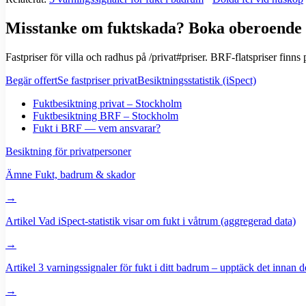
Misstanke om fuktskada? Boka oberoende 
Fastpriser för villa och radhus på /privat#priser. BRF-flatspriser finns p
Begär offert
Se fastpriser privat
Besiktningsstatistik (iSpect)
Fuktbesiktning privat – Stockholm
Fuktbesiktning BRF – Stockholm
Fukt i BRF — vem ansvarar?
Besiktning för privatpersoner
Ämne
Fukt, badrum & skador
→
Artikel
Vad iSpect-statistik visar om fukt i våtrum (aggregerad data)
→
Artikel
3 varningssignaler för fukt i ditt badrum – upptäck det innan d
→