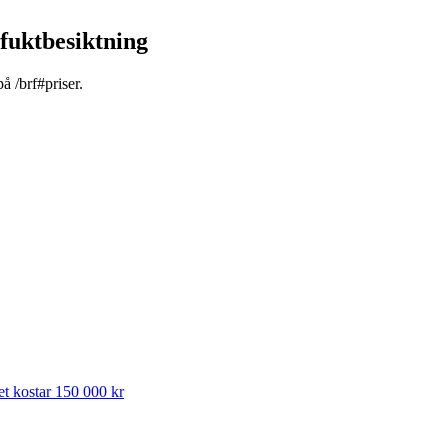
fuktbesiktning
å /brf#priser.
et kostar 150 000 kr