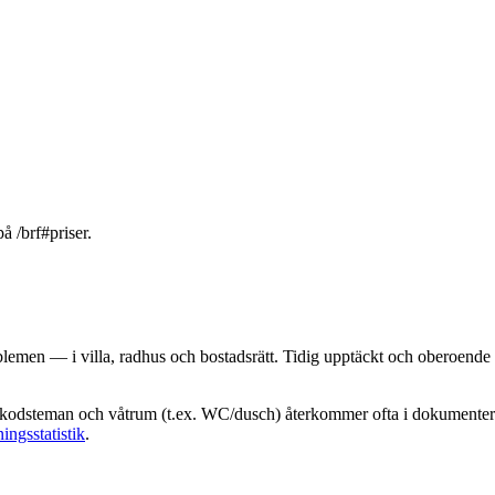
å /brf#priser.
emen — i villa, radhus och bostadsrätt. Tidig upptäckt och oberoende d
lkodsteman och våtrum (t.ex. WC/dusch) återkommer ofta i dokumenterad
ningsstatistik
.