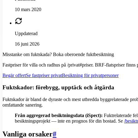
10 mars 2020
Uppdaterad
16 juni 2026
Misstanke om fuktskada? Boka oberoende fuktbesiktning
Fastpriser för villa och radhus på /privat#priser. BRF-flatspriser finns p
Begär offert
Se fastpriser privat
Besiktning för privatpersoner
Fuktskador: förebygg, upptäck och åtgärda
Fuktskador är bland de dyraste och mest utbredda byggrelaterade probl
omfattande sanering.
Från aggregerad besiktningsdata (iSpect):
Fuktrelaterade fe
besiktningsprojekt — inte en prognos för din bostad. Se
/besikt
Vanliga orsaker
#