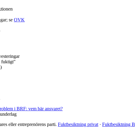
tionen
gar; se
OVK
p
vesteringar
 fuktigt"
m)
a
roblem i BRF: vem bär ansvaret?
 underlag
ares eller entreprenörens parti.
Fuktbesiktning privat
·
Fuktbesiktning 