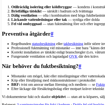
Otillräcklig isolering eller köldbryggor
— kondens i konstruk
Bristfälliga tätskikt
— särskilt i badrum och tvättstuga
Dålig ventilation
— ofta i kombination med höga fuktbelastnin
Läckande vattenledningar eller tak
— synliga eller dolda
Fel vid ombyggnad
— utan fuktmätning före och efter ingrep
Preventiva åtgärder
#
Regelbunden
statusbesiktning
eller
takbesiktning
inför större in
Professionell fuktmätning vid misstanke — inte bara "känns det
Korrekt installation av tätskikt enligt branschregler (t.ex. våtru
Fungerande ventilation och lagstadgad
OVK
där den krävs
När behöver du fuktbesiktning?
#
Misstanke om mögel, lukt eller missfärgningar efter vattenskad
Köp eller försäljning med riskkonstruktioner i protokollet
BRF:
tvist om ansvar mellan förening och medlem — se
Fuktp
Efter läckage där försäkringsbolag eller motpart kräver tekniskt
Vi dokumenterar fukt och skador
objektivt
— utan att ta köpares, sälj
Relaterat:
3 varningssignaler för fukt i badrum
·
Dolda fel vid husköp