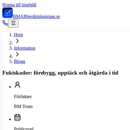
Hoppa till innehåll
BMAB
besiktningsman.se
Hem
Information
Blogg
Fuktskador: förebygg, upptäck och åtgärda i tid
Författare
BM Team
Publicerad