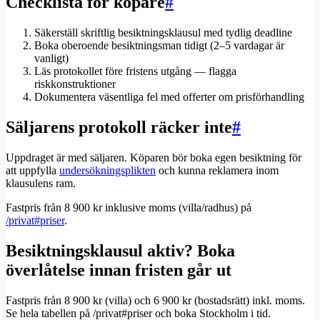
Checklista för köpare
#
Säkerställ skriftlig besiktningsklausul med tydlig deadline
Boka oberoende besiktningsman tidigt (2–5 vardagar är
vanligt)
Läs protokollet före fristens utgång — flagga
riskkonstruktioner
Dokumentera väsentliga fel med offerter om prisförhandling
Säljarens protokoll räcker inte
#
Uppdraget är med säljaren. Köparen bör boka egen besiktning för
att uppfylla
undersökningsplikten
och kunna reklamera inom
klausulens ram.
Fastpris från 8 900 kr inklusive moms (villa/radhus) på
/privat#priser
.
Besiktningsklausul aktiv? Boka
överlåtelse innan fristen går ut
Fastpris från 8 900 kr (villa) och 6 900 kr (bostadsrätt) inkl. moms.
Se hela tabellen på /privat#priser och boka Stockholm i tid.