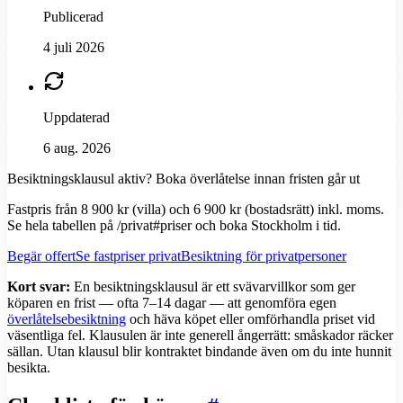
Publicerad
4 juli 2026
Uppdaterad
6 aug. 2026
Besiktningsklausul aktiv? Boka överlåtelse innan fristen går ut
Fastpris från 8 900 kr (villa) och 6 900 kr (bostadsrätt) inkl. moms.
Se hela tabellen på /privat#priser och boka Stockholm i tid.
Begär offert
Se fastpriser privat
Besiktning för privatpersoner
Kort svar:
En besiktningsklausul är ett svävarvillkor som ger
köparen en frist — ofta 7–14 dagar — att genomföra egen
överlåtelsebesiktning
och häva köpet eller omförhandla priset vid
väsentliga fel. Klausulen är inte generell ångerrätt: småskador räcker
sällan. Utan klausul blir kontraktet bindande även om du inte hunnit
besikta.