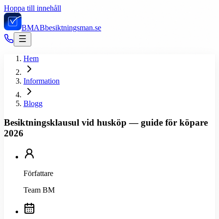
Hoppa till innehåll
BMAB
besiktningsman.se
Hem
Information
Blogg
Besiktningsklausul vid husköp — guide för köpare
2026
Författare
Team BM