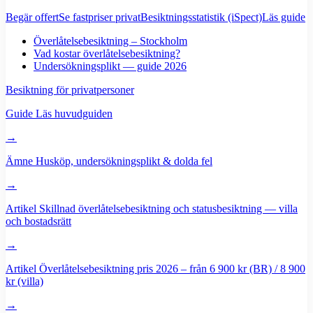
Begär offert
Se fastpriser privat
Besiktningsstatistik (iSpect)
Läs guide
Överlåtelsebesiktning – Stockholm
Vad kostar överlåtelsebesiktning?
Undersökningsplikt — guide 2026
Besiktning för privatpersoner
Guide
Läs huvudguiden
→
Ämne
Husköp, undersökningsplikt & dolda fel
→
Artikel
Skillnad överlåtelsebesiktning och statusbesiktning — villa
och bostadsrätt
→
Artikel
Överlåtelsebesiktning pris 2026 – från 6 900 kr (BR) / 8 900
kr (villa)
→