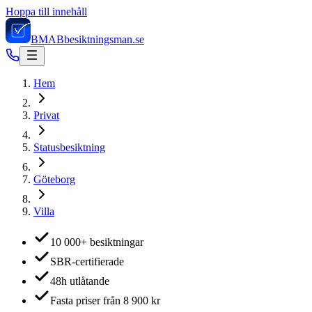
Hoppa till innehåll
BMAB
besiktningsman.se
Hem
Privat
Statusbesiktning
Göteborg
Villa
10 000+ besiktningar
SBR-certifierade
48h utlåtande
Fasta priser från 8 900 kr