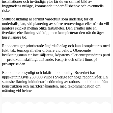
installationer och invändiga ytor får du en samlad bild av
byggnadens nuläge, kommande underhållsbehov och eventuella
risker.
Statusbesiktning är särskilt värdefullt som underlag för en
underhållsplan, vid planering av större renoveringar eller när du vill
jämföra skicket mellan olika fastigheter. Den ersätter inte en
överlåtelsebesiktning vid köp, men kompletterar den när du äger
huset längre tid.
Rapporten ger prioriterade åtgärdsförslag och kan kompletteras med
fukt, tak, termografi eller drönare vid behov. Oberoende
besiktningsman tar inte säljarens, köparens eller entreprenörens parti
— protokoll i skriftligt utlåtande. Fastpris och offert finns på
privatprissidan.
Radon är ett osynligt och luktfritt hot – enligt Boverket har
uppskattningsvis 250 000 villor i Sverige för höga radonnivåer. En
statusbesiktning inkluderar bedömning av radonsannolikhet utifrån
konstruktion och markförhållanden, med rekommendation om
mätning vid behov.