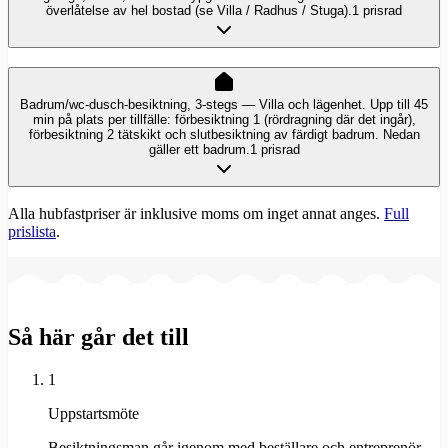
överlåtelse av hel bostad (se Villa / Radhus / Stuga).
1 prisrad
Badrum/wc-dusch-besiktning, 3-stegs — Villa och lägenhet. Upp till 45
min på plats per tillfälle: förbesiktning 1 (rördragning där det ingår),
förbesiktning 2 tätskikt och slutbesiktning av färdigt badrum. Nedan
gäller ett badrum.
1 prisrad
Alla hubfastpriser är inklusive moms om inget annat anges.
Full
prislista
.
Så här går det till
1
Uppstartsmöte
Besiktningsman går igenom med beställare och entreprenör