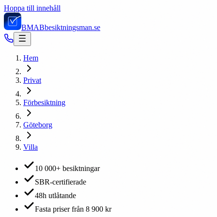
Hoppa till innehåll
BMAB
besiktningsman.se
Hem
Privat
Förbesiktning
Göteborg
Villa
10 000+ besiktningar
SBR-certifierade
48h utlåtande
Fasta priser från 8 900 kr