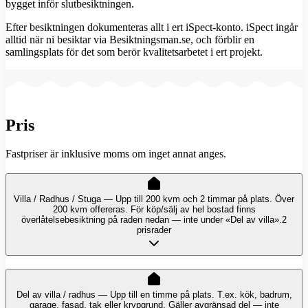
bygget inför slutbesiktningen.
Efter besiktningen dokumenteras allt i ert iSpect-konto. iSpect ingår
alltid när ni besiktar via Besiktningsman.se, och förblir en
samlingsplats för det som berör kvalitetsarbetet i ert projekt.
Pris
Fastpriser är inklusive moms om inget annat anges.
Villa / Radhus / Stuga — Upp till 200 kvm och 2 timmar på plats. Över
200 kvm offereras. För köp/sälj av hel bostad finns
överlåtelsebesiktning på raden nedan — inte under «Del av villa».
2
prisrader
Del av villa / radhus — Upp till en timme på plats. T.ex. kök, badrum,
garage, fasad, tak eller krypgrund. Gäller avgränsad del — inte