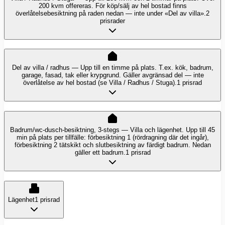
200 kvm offereras. För köp/sälj av hel bostad finns
överlåtelsebesiktning på raden nedan — inte under «Del av villa».
2
prisrader
Del av villa / radhus — Upp till en timme på plats. T.ex. kök, badrum,
garage, fasad, tak eller krypgrund. Gäller avgränsad del — inte
överlåtelse av hel bostad (se Villa / Radhus / Stuga).
1 prisrad
Badrum/wc-dusch-besiktning, 3-stegs — Villa och lägenhet. Upp till 45
min på plats per tillfälle: förbesiktning 1 (rördragning där det ingår),
förbesiktning 2 tätskikt och slutbesiktning av färdigt badrum. Nedan
gäller ett badrum.
1 prisrad
Lägenhet
1 prisrad