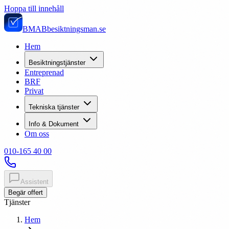
Hoppa till innehåll
BMAB
besiktningsman.se
Hem
Besiktningstjänster
Entreprenad
BRF
Privat
Tekniska tjänster
Info & Dokument
Om oss
010-165 40 00
Assistent
Begär offert
Tjänster
Hem