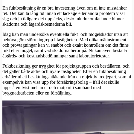
En fuktbesiktning är en bra investering även om ni inte misstänker
fel. Det kan ta lång tid innan ett läckage eller andra problem visar
sig; och ju tidigare det upptäcks, desto mindre omfattande hinner
skadorna och åtgärdskostnaderna bli.
Idag kan man undersöka eventuella fukt- och mögelskador utan att
behöva göra större ingrepp i fastigheten. Med olika mätinstrument
och provtagningar kan vi snabbt och exakt kontrollera om det finns
fukt eller mögel, samt vad skadorna beror på. Ni kan även beställa
åtgärds- och kostnadsbedömningar samt laboratorietester.
Fuktbesiktning ger trygghet för projektgruppen och beställaren, och
det gäller både äldre och nyare fastigheter. Efter en fuktbesiktning
erhåller ni ett besiktningsutlåtande från en objektiv tredjepart, som ni
exempelvis kan visa upp för försäkringsbolag – ifall det skulle
uppstå en tvist mellan er och motpart i samband med
byggnadsarbeten eller en försäljning.