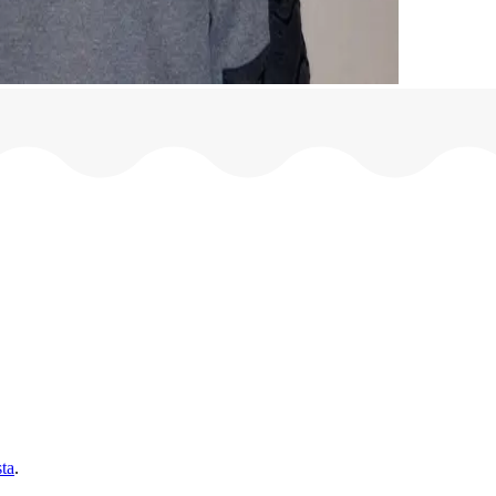
sta
.