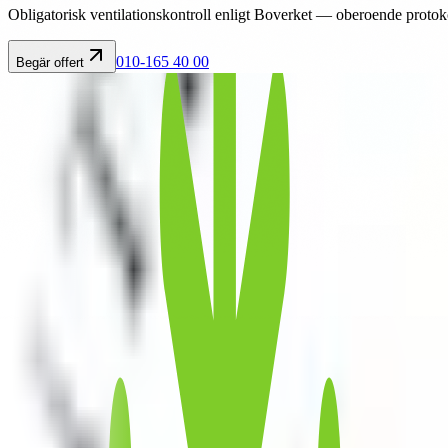
Obligatorisk ventilationskontroll enligt Boverket — oberoende protokol
010-165 40 00
Begär offert