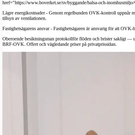
href="https://www.boverket.se/sv/byggande/halsa-och-inomhusmiljo/v
Lägre energikostnader - Genom regelbunden OVK-kontroll uppnår man int
tillsyn av ventilationen.
Fastighetsägarens ansvar - Fastighetsägaren är ansvarig för att OVK-bes
Oberoende besiktningsman protokollför flöden och brister sakligt — uta
BRF-OVK. Offert och vägledande priser på privatprissidan.