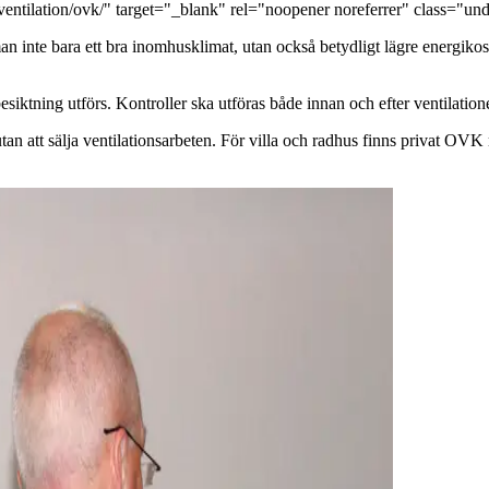
entilation/ovk/" target="_blank" rel="noopener noreferrer" class="und
e bara ett bra inomhusklimat, utan också betydligt lägre energikostnader
iktning utförs. Kontroller ska utföras både innan och efter ventilatione
n att sälja ventilationsarbeten. För villa och radhus finns privat OVK m