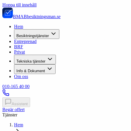
Hoppa till innehåll
BMAB
besiktningsman.se
Hem
Besiktningstjänster
Entreprenad
BRF
Privat
Tekniska tjänster
Info & Dokument
Om oss
010-165 40 00
Assistent
Begär offert
Tjänster
Hem