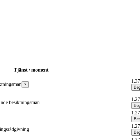
t
Tjänst / moment
1.37
ktningsman
?
Beg
1.27
ande besiktningsman
Beg
1.27
Beg
1.27
ingsrådgivning
Beg
1.27