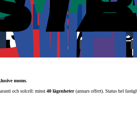
klusive moms
.
ranti och solcell: minst
40 lägenheter
(annars offert). Status hel fastig