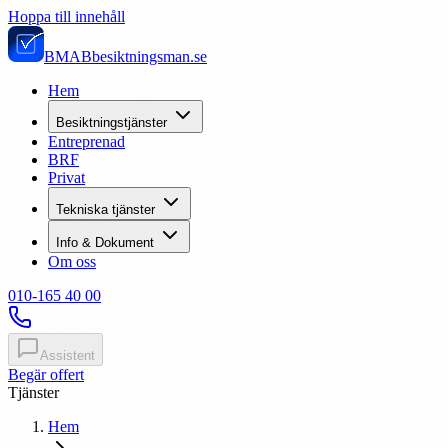
Hoppa till innehåll
BMAB
besiktningsman.se
Hem
Besiktningstjänster
Entreprenad
BRF
Privat
Tekniska tjänster
Info & Dokument
Om oss
010-165 40 00
Assistent
Begär offert
Tjänster
Hem