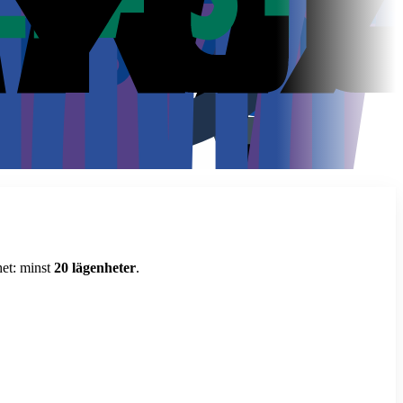
het: minst
20 lägenheter
.