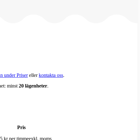
n under Priser
eller
kontakta oss
.
het: minst
20 lägenheter
.
Pris
5 kr per timme
exkl. moms