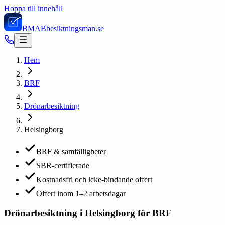
Hoppa till innehåll
BMAB
besiktningsman.se
Hem
BRF
Drönarbesiktning
Helsingborg
BRF & samfälligheter
SBR-certifierade
Kostnadsfri och icke-bindande offert
Offert inom 1–2 arbetsdagar
Drönarbesiktning i Helsingborg för BRF