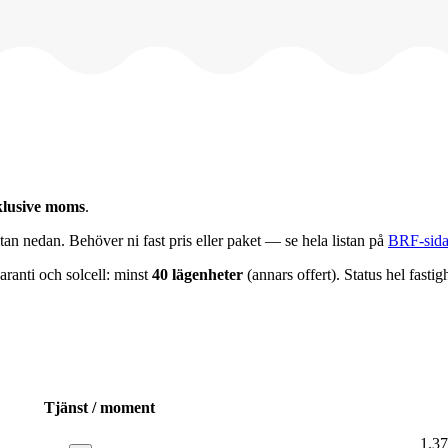
klusive moms
.
tan nedan. Behöver ni fast pris eller paket — se hela listan på
BRF-sida
ranti och solcell: minst
40 lägenheter
(annars offert). Status hel fastig
Tjänst / moment
1.37