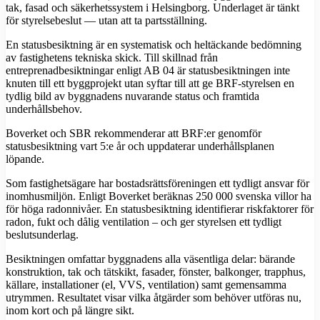
tak, fasad och säkerhetssystem i Helsingborg. Underlaget är tänkt
för styrelsebeslut — utan att ta partsställning.
En statusbesiktning är en systematisk och heltäckande bedömning
av fastighetens tekniska skick. Till skillnad från
entreprenadbesiktningar enligt AB 04 är statusbesiktningen inte
knuten till ett byggprojekt utan syftar till att ge BRF-styrelsen en
tydlig bild av byggnadens nuvarande status och framtida
underhållsbehov.
Boverket och SBR rekommenderar att BRF:er genomför
statusbesiktning vart 5:e år och uppdaterar underhållsplanen
löpande.
Som fastighetsägare har bostadsrättsföreningen ett tydligt ansvar för
inomhusmiljön. Enligt Boverket beräknas 250 000 svenska villor ha
för höga radonnivåer. En statusbesiktning identifierar riskfaktorer för
radon, fukt och dålig ventilation – och ger styrelsen ett tydligt
beslutsunderlag.
Besiktningen omfattar byggnadens alla väsentliga delar: bärande
konstruktion, tak och tätskikt, fasader, fönster, balkonger, trapphus,
källare, installationer (el, VVS, ventilation) samt gemensamma
utrymmen. Resultatet visar vilka åtgärder som behöver utföras nu,
inom kort och på längre sikt.