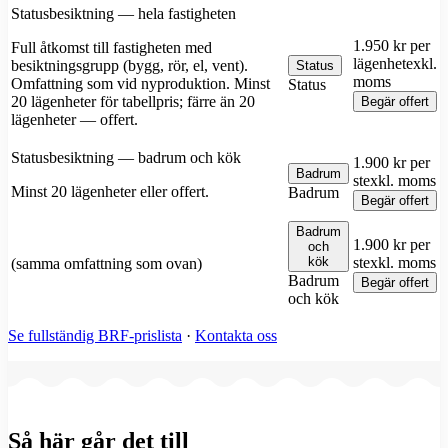
Statusbesiktning — hela fastigheten
1.950 kr per
Full åtkomst till fastigheten med
lägenhet
exkl.
besiktningsgrupp (bygg, rör, el, vent).
Status
moms
Omfattning som vid nyproduktion. Minst
Status
20 lägenheter för tabellpris; färre än 20
Begär offert
lägenheter — offert.
Statusbesiktning — badrum och kök
1.900 kr per
Badrum
st
exkl. moms
Minst 20 lägenheter eller offert.
Badrum
Begär offert
Badrum
1.900 kr per
och
kök
st
exkl. moms
(samma omfattning som ovan)
Badrum
Begär offert
och kök
Se fullständig BRF-prislista
·
Kontakta oss
Så här går det till