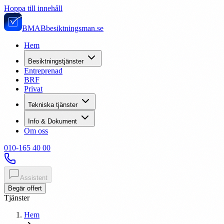
Hoppa till innehåll
BMAB
besiktningsman.se
Hem
Besiktningstjänster
Entreprenad
BRF
Privat
Tekniska tjänster
Info & Dokument
Om oss
010-165 40 00
Assistent
Begär offert
Tjänster
Hem