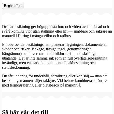
Begär offert
Drönarbesiktning ger högupplösta foto och video av tak, fasad och
svåråtkomliga ytor utan ställning eller lift — snabbare och säkrare än
manuell klättring i många villor och radhus.
En oberoende besiktningsman planerar flygningen, dokumenterar
skador och risker (läckage, trasiga tegel, genomföringar,
hängrännor) och levererar märkt bildmaterial med skriftligt
utlåtande. Det är inte samma sak som en full överlåtelsebesiktning
invändigt, men ett starkt komplement till takbesiktning och
statusbedömning.
Du får underlag för underhåll, försäkring eller köp/sälj — utan att
besiktningsmannen säljer takbyte. Vid behov kombineras drönare
med termografering eller platsbesök på marknivå.
Så här går det till