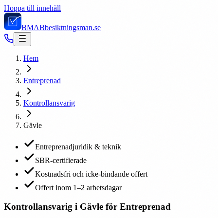
Hoppa till innehåll
BMAB
besiktningsman.se
Hem
Entreprenad
Kontrollansvarig
Gävle
Entreprenadjuridik & teknik
SBR-certifierade
Kostnadsfri och icke-bindande offert
Offert inom 1–2 arbetsdagar
Kontrollansvarig i Gävle för Entreprenad