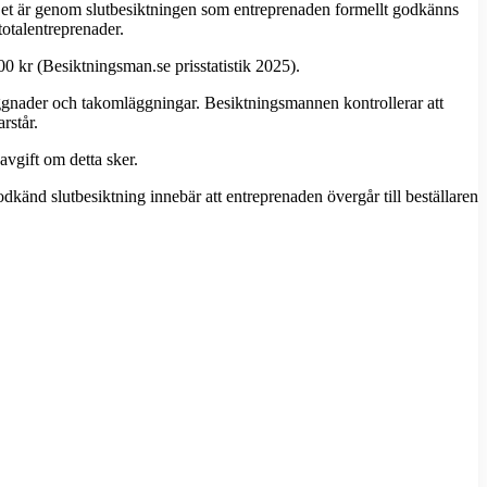
 Det är genom slutbesiktningen som entreprenaden formellt godkänns
totalentreprenader.
0 kr (Besiktningsman.se prisstatistik 2025).
yggnader och takomläggningar. Besiktningsmannen kontrollerar att
rstår.
vgift om detta sker.
odkänd slutbesiktning innebär att entreprenaden övergår till beställaren