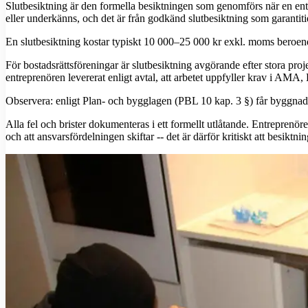
Slutbesiktning är den formella besiktningen som genomförs när en en
eller underkänns, och det är från godkänd slutbesiktning som garantiti
En slutbesiktning kostar typiskt 10 000–25 000 kr exkl. moms beroende
För bostadsrättsföreningar är slutbesiktning avgörande efter stora p
entreprenören levererat enligt avtal, att arbetet uppfyller krav i AMA,
Observera: enligt Plan- och bygglagen (PBL 10 kap. 3 §) får byggnad
Alla fel och brister dokumenteras i ett formellt utlåtande. Entreprenör
och att ansvarsfördelningen skiftar -- det är därför kritiskt att besikt