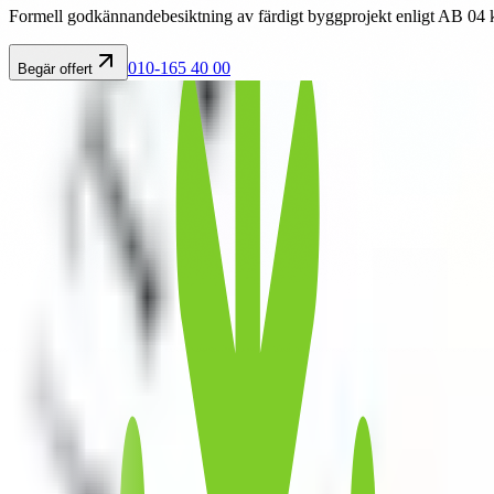
Formell godkännandebesiktning av färdigt byggprojekt enligt AB 04 
010-165 40 00
Begär offert