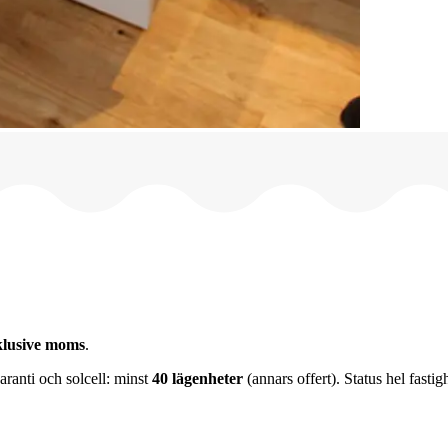
klusive moms
.
ranti och solcell: minst
40 lägenheter
(annars offert). Status hel fastig