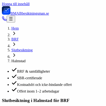
Hoppa till innehåll
BMAB
besiktningsman.se
Hem
BRF
Slutbesiktning
Halmstad
BRF & samfälligheter
SBR-certifierade
Kostnadsfri och icke-bindande offert
Offert inom 1–2 arbetsdagar
Slutbesiktning i Halmstad för BRF