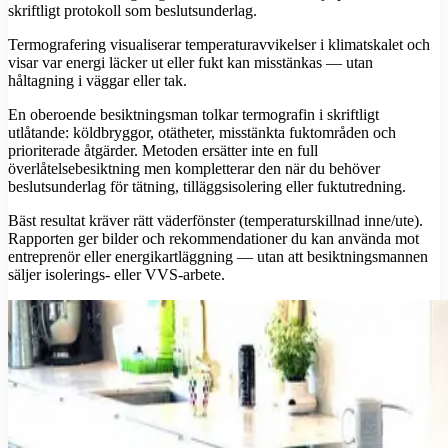
skriftligt protokoll som beslutsunderlag.
Termografering visualiserar temperaturavvikelser i klimatskalet och
visar var energi läcker ut eller fukt kan misstänkas — utan
håltagning i väggar eller tak.
En oberoende besiktningsman tolkar termografin i skriftligt
utlåtande: köldbryggor, otätheter, misstänkta fuktområden och
prioriterade åtgärder. Metoden ersätter inte en full
överlåtelsebesiktning men kompletterar den när du behöver
beslutsunderlag för tätning, tilläggsisolering eller fuktutredning.
Bäst resultat kräver rätt väderfönster (temperaturskillnad inne/ute).
Rapporten ger bilder och rekommendationer du kan använda mot
entreprenör eller energikartläggning — utan att besiktningsmannen
säljer isolerings- eller VVS-arbete.