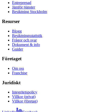
Entreprenad
Jämför tjänster
Besiktning Stockholm
Resurser
Blogg
Besiktningsstatistik
Frågor och svar
Dokument & info
Guider
Företaget
Om oss
Franchise
Juridiskt
Integritetspolicy
Villkor (privat)
Villkor (företag)