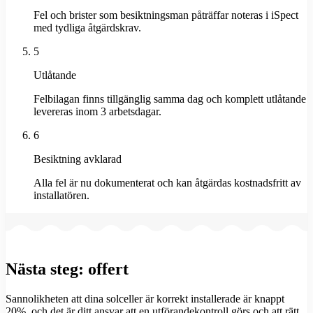
Fel och brister som besiktningsman påträffar noteras i iSpect
med tydliga åtgärdskrav.
5
Utlåtande
Felbilagan finns tillgänglig samma dag och komplett utlåtande
levereras inom 3 arbetsdagar.
6
Besiktning avklarad
Alla fel är nu dokumenterat och kan åtgärdas kostnadsfritt av
installatören.
Nästa steg: offert
Sannolikheten att dina solceller är korrekt installerade är knappt
20%, och det är ditt ansvar att en utförandekontroll görs och att rätt