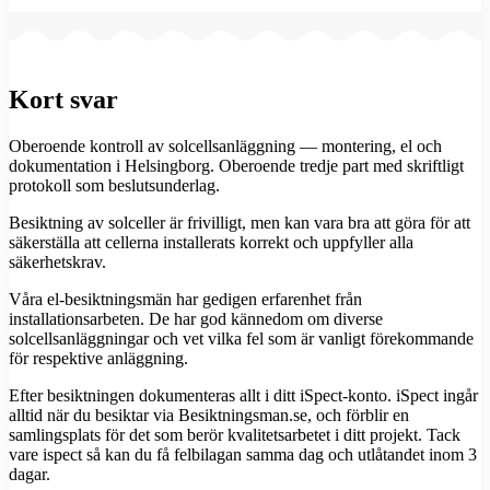
Kort svar
Oberoende kontroll av solcellsanläggning — montering, el och
dokumentation i Helsingborg. Oberoende tredje part med skriftligt
protokoll som beslutsunderlag.
Besiktning av solceller är frivilligt, men kan vara bra att göra för att
säkerställa att cellerna installerats korrekt och uppfyller alla
säkerhetskrav.
Våra el-besiktningsmän har gedigen erfarenhet från
installationsarbeten. De har god kännedom om diverse
solcellsanläggningar och vet vilka fel som är vanligt förekommande
för respektive anläggning.
Efter besiktningen dokumenteras allt i ditt iSpect-konto. iSpect ingår
alltid när du besiktar via Besiktningsman.se, och förblir en
samlingsplats för det som berör kvalitetsarbetet i ditt projekt. Tack
vare ispect så kan du få felbilagan samma dag och utlåtandet inom 3
dagar.