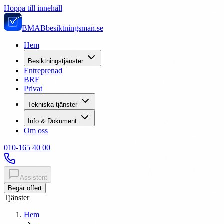
Hoppa till innehåll
BMAB
besiktningsman.se
Hem
Besiktningstjänster
Entreprenad
BRF
Privat
Tekniska tjänster
Info & Dokument
Om oss
010-165 40 00
Assistent
Begär offert
Tjänster
Hem