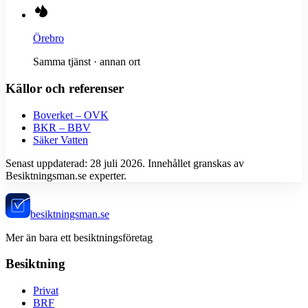
Örebro
Samma tjänst · annan ort
Källor och referenser
Boverket – OVK
BKR – BBV
Säker Vatten
Senast uppdaterad:
28 juli 2026
. Innehållet granskas av
Besiktningsman.se experter.
besiktningsman.se
Mer än bara ett besiktningsföretag
Besiktning
Privat
BRF