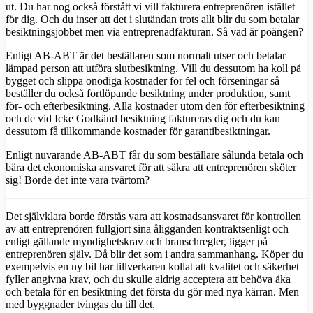
ut. Du har nog också förstått vi vill fakturera entreprenören istället
för dig. Och du inser att det i slutändan trots allt blir du som betalar
besiktningsjobbet men via entreprenadfakturan. Så vad är poängen?
Enligt AB-ABT är det beställaren som normalt utser och betalar
lämpad person att utföra slutbesiktning. Vill du dessutom ha koll på
bygget och slippa onödiga kostnader för fel och förseningar så
beställer du också fortlöpande besiktning under produktion, samt
för- och efterbesiktning. Alla kostnader utom den för efterbesiktning
och de vid Icke Godkänd besiktning faktureras dig och du kan
dessutom få tillkommande kostnader för garantibesiktningar.
Enligt nuvarande AB-ABT får du som beställare sålunda betala och
bära det ekonomiska ansvaret för att säkra att entreprenören sköter
sig! Borde det inte vara tvärtom?
Det självklara borde förstås vara att kostnadsansvaret för kontrollen
av att entreprenören fullgjort sina åligganden kontraktsenligt och
enligt gällande myndighetskrav och branschregler, ligger på
entreprenören själv. Då blir det som i andra sammanhang. Köper du
exempelvis en ny bil har tillverkaren kollat att kvalitet och säkerhet
fyller angivna krav, och du skulle aldrig acceptera att behöva åka
och betala för en besiktning det första du gör med nya kärran. Men
med byggnader tvingas du till det.