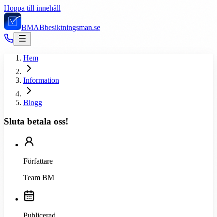
Hoppa till innehåll
BMAB
besiktningsman.se
Hem
Information
Blogg
Sluta betala oss!
Författare
Team BM
Publicerad