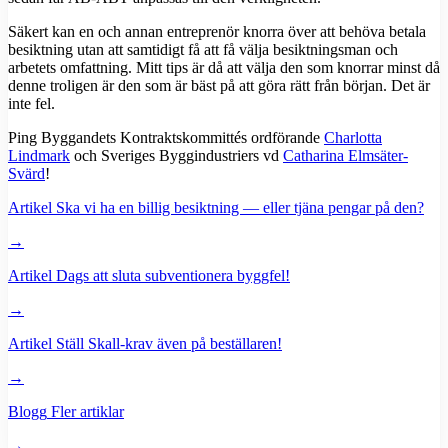
Säkert kan en och annan entreprenör knorra över att behöva betala
besiktning utan att samtidigt få att få välja besiktningsman och
arbetets omfattning. Mitt tips är då att välja den som knorrar minst då
denne troligen är den som är bäst på att göra rätt från början. Det är
inte fel.
Ping Byggandets Kontraktskommittés ordförande
Charlotta
Lindmark
och Sveriges Byggindustriers vd
Catharina Elmsäter-
Svärd
!
Artikel
Ska vi ha en billig besiktning — eller tjäna pengar på den?
→
Artikel
Dags att sluta subventionera byggfel!
→
Artikel
Ställ Skall-krav även på beställaren!
→
Blogg
Fler artiklar
→