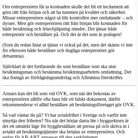
Om entreprenören får ta kostnaden skulle det bli ett incitament att
göra rätt från början och att ha tummen på kvalitet och säkerhet.
Missar entreprenören något så blir kontrollen mer omfattande – och
dyrare. Men gör entreprenören rätt från början blir kostnaden för
både besiktning och felavhjälpning mindre. Det tjänar både
entreprenör och beställare på. Och det är det som är poängen!
(Som du redan listat ut tjänar vi också på det, men det skäms vi inte
för eftersom både beställare och dugliga entreprenörer gör
detsamma).
Självklart är det fortfarande du som beställare som ska utse
besiktningsman och bestämma besiktningsarbetets omfattning. Det
ska framgå av förfrågningsunderlag och Allmänna föreskrifter.
Annars kan det bli som vid OVK, som när det bekostas av
entreprenören alltför ofta bara blir ett falskt dokument, därför
rekommenderar vi alltid beställare att besiktningsföretaget gör OVK.
Så vad väntar du på? Vi har avtalsfrihet i Sverige och varför inte
utnyttja den friheten? Nu när det börjar darra lite i byggsektorn är
det ett utmärkt läge för byggbeställare att pressa på och skriva in i
avtalet att besiktningstjänster ska betalas av entreprenören. Och
sedan får AB-ABT anpassas till den verkligheten.