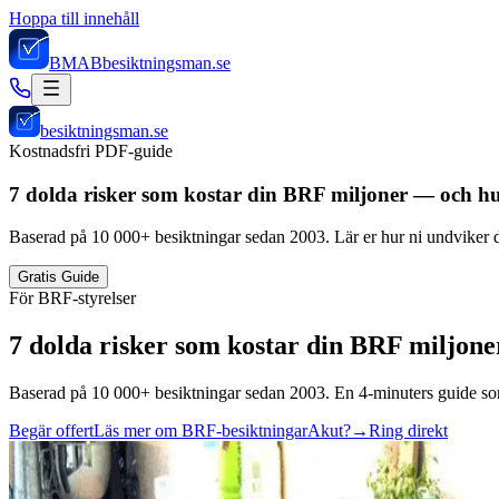
Hoppa till innehåll
BMAB
besiktningsman.se
besiktningsman.se
Kostnadsfri PDF-guide
7 dolda risker som kostar din BRF miljoner — och hu
Baserad på 10 000+ besiktningar sedan 2003. Lär er hur ni undviker d
Gratis Guide
För BRF-styrelser
7 dolda risker som kostar din BRF miljone
Baserad på 10 000+ besiktningar sedan 2003. En 4-minuters guide som 
Begär offert
Läs mer om BRF-besiktningar
Akut?
→
Ring direkt