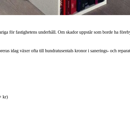
ariga för fastighetens underhåll. Om skador uppstår som borde ha föreby
oreras idag växer ofta till hundratusentals kronor i sanerings- och repa
+ kr)