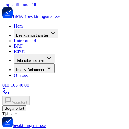
Hoppa till innehåll
BMAB
besiktningsman.se
Hem
Besiktningstjänster
Entreprenad
BRF
Privat
Tekniska tjänster
Info & Dokument
Om oss
010-165 40 00
Assistent
Begär offert
Tjänster
besiktningsman.se