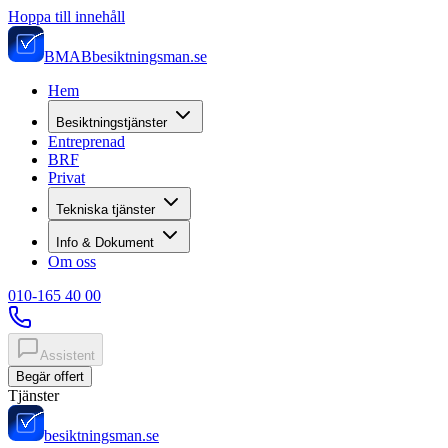
Hoppa till innehåll
BMAB
besiktningsman.se
Hem
Besiktningstjänster
Entreprenad
BRF
Privat
Tekniska tjänster
Info & Dokument
Om oss
010-165 40 00
Assistent
Begär offert
Tjänster
besiktningsman.se