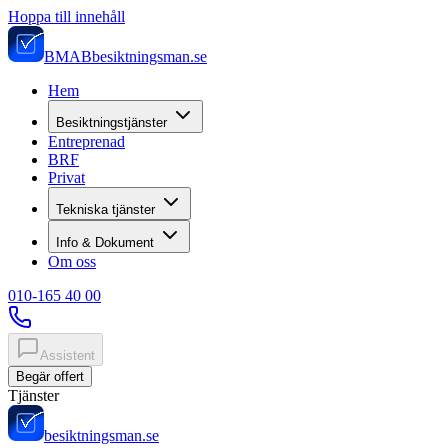
Hoppa till innehåll
BMAB
besiktningsman.se
Hem
Besiktningstjänster
Entreprenad
BRF
Privat
Tekniska tjänster
Info & Dokument
Om oss
010-165 40 00
Assistent
Begär offert
Tjänster
besiktningsman.se