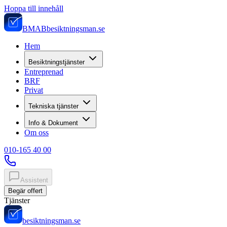
Hoppa till innehåll
BMAB
besiktningsman.se
Hem
Besiktningstjänster
Entreprenad
BRF
Privat
Tekniska tjänster
Info & Dokument
Om oss
010-165 40 00
Assistent
Begär offert
Tjänster
besiktningsman.se