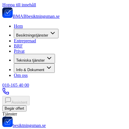
Hoppa till innehåll
BMAB
besiktningsman.se
Hem
Besiktningstjänster
Entreprenad
BRF
Privat
Tekniska tjänster
Info & Dokument
Om oss
010-165 40 00
Assistent
Begär offert
Tjänster
besiktningsman.se