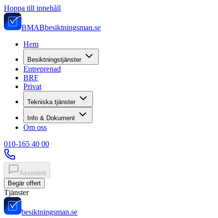
Hoppa till innehåll
BMAB
besiktningsman.se
Hem
Besiktningstjänster
Entreprenad
BRF
Privat
Tekniska tjänster
Info & Dokument
Om oss
010-165 40 00
Assistent
Begär offert
Tjänster
besiktningsman.se