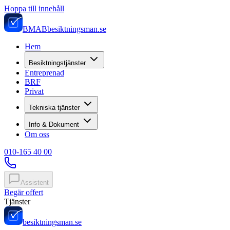
Hoppa till innehåll
BMAB
besiktningsman.se
Hem
Besiktningstjänster
Entreprenad
BRF
Privat
Tekniska tjänster
Info & Dokument
Om oss
010-165 40 00
Assistent
Begär offert
Tjänster
besiktningsman.se