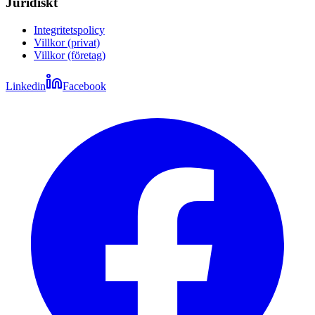
Juridiskt
Integritetspolicy
Villkor (privat)
Villkor (företag)
Linkedin
Facebook