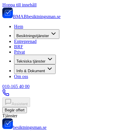
Hoppa till innehåll
BMAB
besiktningsman.se
Hem
Besiktningstjänster
Entreprenad
BRF
Privat
Tekniska tjänster
Info & Dokument
Om oss
010-165 40 00
Assistent
Begär offert
Tjänster
besiktningsman.se